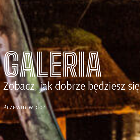
GALERIA
Zobacz, jak dobrze będziesz się
Przewiń w dół